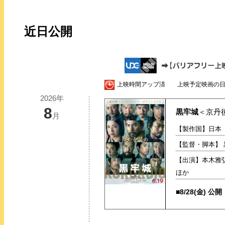
近日公開
上映時間アップ済 上映予定映画の日
2026年
8
黒牢城
＜京丹
月
【製作国】日本【
【監督・脚本】 
【出演】本木雅
ほか
■8/28(金) 公開