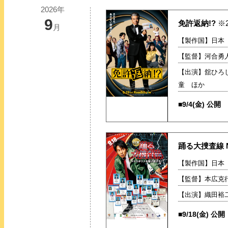
2026年
9
免許返納!?
※
月
【製作国】日本【
【監督】河合勇
【出演】舘ひろ
童 ほか
■9/4(金) 公開
踊る大捜査線 
【製作国】日本【
【監督】本広克
【出演】織田裕
■9/18(金) 公開