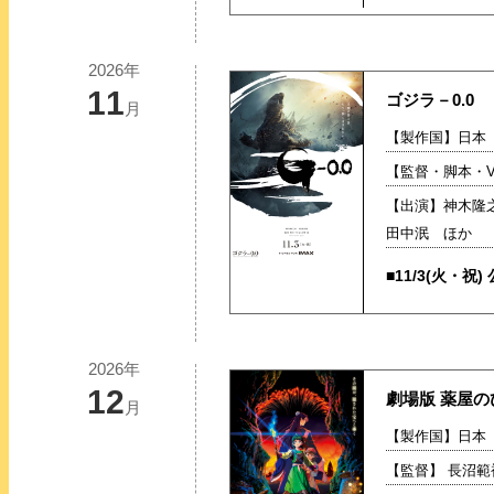
2026年
11
ゴジラ－0.0
月
【製作国】日本【
【監督・脚本・V
【出演】神木隆
田中泯 ほか
■11/3(火・祝)
2026年
12
劇場版 薬屋の
月
【製作国】日本【
【監督】 長沼