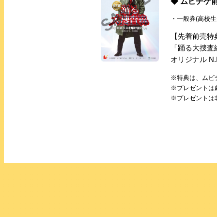
◆ ムビチケ前
・一般券(高校生か
【先着前売特
「踊る大捜査線
オリジナル N.
※特典は、ムビ
※プレゼントは
※プレゼントは