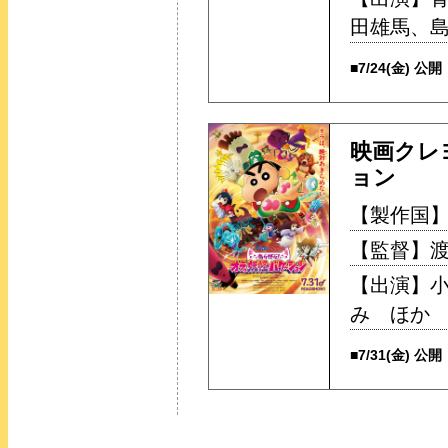
田雄馬、
■7/24(金) 公開
映画クレ
ョン
【製作国】
【監督】渡
【出演】
み ほか
■7/31(金) 公開