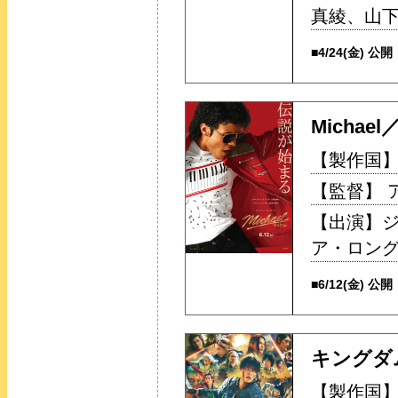
真綾、山
■4/24(金) 公開
Michae
【製作国】
【監督】 
【出演】
ア・ロン
■6/12(金) 公開
キングダ
【製作国】