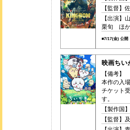
【監督】佐
【出演】
栗旬 ほ
■7/17(金) 公開
映画ちい
【備考】
本作の入
チケット
す。
【製作国】
【監督】及
【出演】